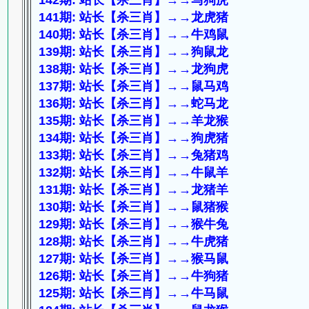
142期: 站长【杀三肖】→→马狗虎
141期: 站长【杀三肖】→→龙虎猪
140期: 站长【杀三肖】→→牛鸡鼠
139期: 站长【杀三肖】→→狗鼠龙
138期: 站长【杀三肖】→→龙狗虎
137期: 站长【杀三肖】→→鼠马鸡
136期: 站长【杀三肖】→→蛇马龙
135期: 站长【杀三肖】→→羊龙猴
134期: 站长【杀三肖】→→狗虎猪
133期: 站长【杀三肖】→→兔猪鸡
132期: 站长【杀三肖】→→牛鼠羊
131期: 站长【杀三肖】→→龙猪羊
130期: 站长【杀三肖】→→鼠猪猴
129期: 站长【杀三肖】→→猴牛兔
128期: 站长【杀三肖】→→牛虎猪
127期: 站长【杀三肖】→→猴马鼠
126期: 站长【杀三肖】→→牛狗猪
125期: 站长【杀三肖】→→牛马鼠