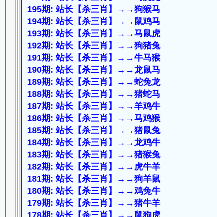
195期: 站长【杀三肖】→→狗猴马
194期: 站长【杀三肖】→→鼠鸡马
193期: 站长【杀三肖】→→马鼠虎
192期: 站长【杀三肖】→→狗猪兔
191期: 站长【杀三肖】→→牛马猴
190期: 站长【杀三肖】→→龙鼠马
189期: 站长【杀三肖】→→蛇兔龙
188期: 站长【杀三肖】→→猪蛇马
187期: 站长【杀三肖】→→羊鸡牛
186期: 站长【杀三肖】→→马鸡猴
185期: 站长【杀三肖】→→猪鼠兔
184期: 站长【杀三肖】→→龙鸡牛
183期: 站长【杀三肖】→→猪猴兔
182期: 站长【杀三肖】→→虎牛羊
181期: 站长【杀三肖】→→狗羊鼠
180期: 站长【杀三肖】→→鸡兔牛
179期: 站长【杀三肖】→→猪牛羊
178期: 站长【杀三肖】→→鼠狗虎